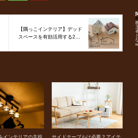
【隅っこインテリア】デッド
スペースを有効活用する2つ
w
のアイデア
をインテリアの主役
サイドテーブルは必要？アイテ