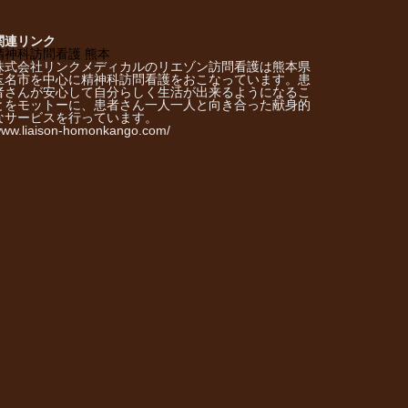
関連リンク
精神科訪問看護 熊本
株式会社リンクメディカルのリエゾン訪問看護は熊本県
玉名市を中心に精神科訪問看護をおこなっています。患
者さんが安心して自分らしく生活が出来るようになるこ
とをモットーに、患者さん一人一人と向き合った献身的
なサービスを行っています。
ww.liaison-homonkango.com/